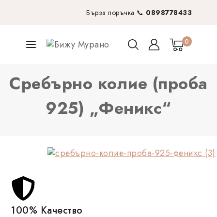
Бърза поръчка 📞
0898778433
0
Сребърно колие (проба
925) „Феникс“
100% Качество