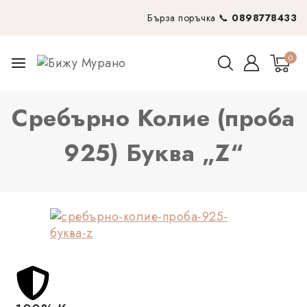
Бърза поръчка 📞
0898778433
0
Сребърно Колие (проба
925) Буква „Z“