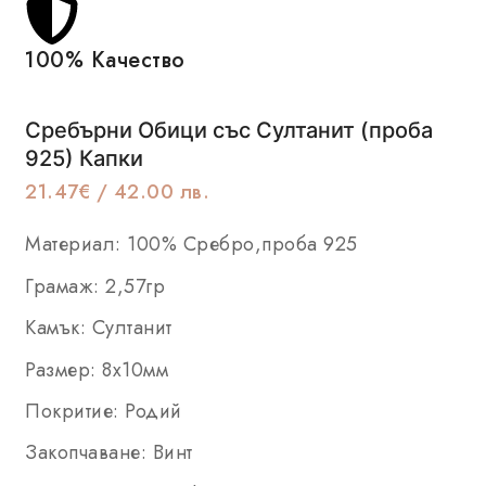
100% Качество
Се
Сребърни Обици със Султанит (проба
925) Капки
21.47
€
/ 42.00 лв.
Материал: 100% Сребро,проба 925
Грамаж: 2,57гр
Камък: Султанит
Размер: 8х10мм
Покритие: Родий
Закопчаване: Винт