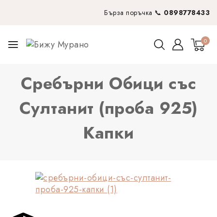
Бърза поръчка 📞
0898778433
0
Сребърни Обици със
Султанит (проба 925)
Капки