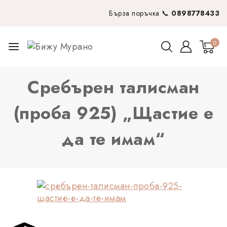
Бърза поръчка 📞
0898778433
0
Сребърен талисман
(проба 925) „Щастие е
да те имам“