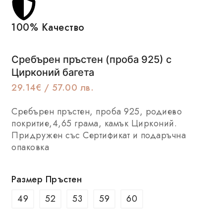
100% Качество
Се
Сребърен пръстен (проба 925) с
Цирконий багета
29.14
€
/ 57.00 лв.
Сребърен пръстен, проба 925, родиево
покритие,4,65 грама, камък Цирконий.
Придружен със Сертификат и подаръчна
опаковка
Размер Пръстен
49
52
53
59
60