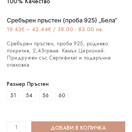
100% Качество
Се
Сребърен пръстен (проба 925) „Бела“
19.43
€
–
42.44
€
/ 38.00 - 83.00 лв.
Сребърен пръстен, проба 925, родиево
покритие, 2,45грама. Камък Цирконий.
Придружен със Сертификат и подаръчна
опаковка
Размер Пръстен
51
54
56
60
ДОБАВИ В КОЛИЧКА