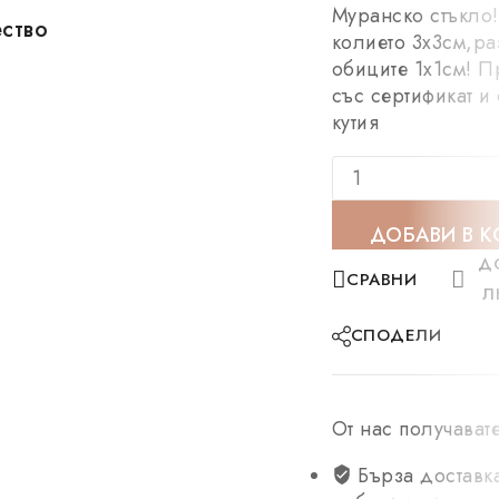
Муранско стъкло!
ство
Сертификат за 
колието 3х3см,ра
обиците 1х1см! 
със сертификат и
кутия
ДОБАВИ В 
Д
СРАВНИ
Л
СПОДЕЛИ
От нас получават
Бърза доставка