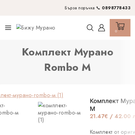
Бърза поръчка 📞
0898778433
0
Комплект Мурано
Rombo М
Комплект Мур
М
21.47
€
/ 42.00 л
Комплект от ориг