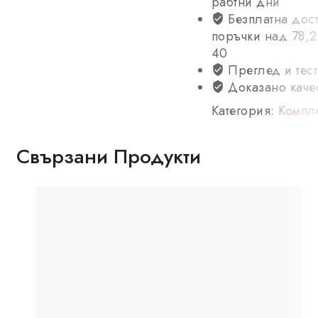
рабтни дни
Безплатна дост
поръчки над 78,2
40
Преглед и тест
Доказано каче
Категория:
Компл
Свързани Продукти