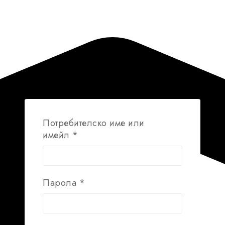
Потребителско име или
Задължително
имейл
*
Задължително
Парола
*