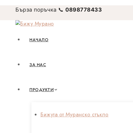
Skip
to
Бърза поръчка 📞
0898778433
content
НАЧАЛО
ЗА НАС
ПРОДУКТИ
Бижута от Муранско стъкло