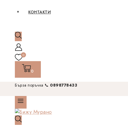
КОНТАКТИ
0
0
Бърза поръчка 📞
0898778433